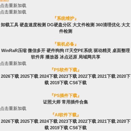
点击重新加载
点击重新加载
『
系统维护
』
卸载工具
硬盘速度检测
DG硬盘分区
大文件检测
360清理优化
大文
件检测
『
装机必备
』
WinRaR压缩
微信多开
硬件狗狗
IT天空PE系统
驱动精灵
桌面整理
软件库
播放器
冰点还原
局域网共享
点击重新加载
『
PS软件下载
』
2026下载
2025下载
2024下载
2023下载
2022下载
2021下载
2020下
载
2019下载
CS6下载
『
PS插件下载
』
证照大师
常用插件合集
点击重新加载
『
AI软件下载
』
2026下载
2025下载
2024下载
2023下载
2022下载
2021下载
2020下
载
2019下载
CS6下载