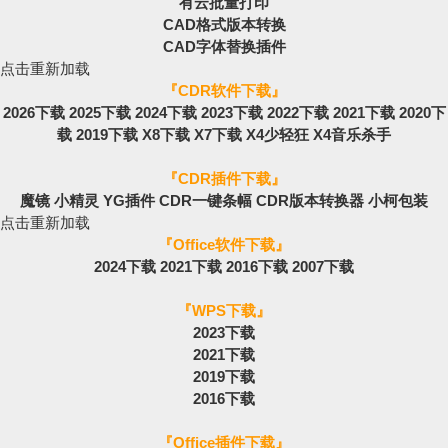
有云
批量打印
CAD格式版本转换
CAD字体替换插件
点击重新加载
『
CDR软件下载
』
2026下载
2025下载
2024下载
2023下载
2022下载
2021下载
2020下
载
2019下载
X8下载
X7下载
X4少轻狂
X4音乐杀手
『
CDR插件下载
』
魔镜
小精灵
YG插件
CDR一键条幅
CDR版本转换器
小柯包装
点击重新加载
『
Office软件下载
』
2024下载
2021下载
2016下载
2007下载
『WPS
下载
』
2023下载
2021下载
2019下载
2016下载
『
Office插件下载
』