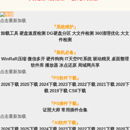
海报
点击重新加载
『
系统维护
』
卸载工具
硬盘速度检测
DG硬盘分区
大文件检测
360清理优化
大文
件检测
『
装机必备
』
WinRaR压缩
微信多开
硬件狗狗
IT天空PE系统
驱动精灵
桌面整理
软件库
播放器
冰点还原
局域网共享
点击重新加载
『
PS软件下载
』
2026下载
2025下载
2024下载
2023下载
2022下载
2021下载
2020下
载
2019下载
CS6下载
『
PS插件下载
』
证照大师
常用插件合集
点击重新加载
『
AI软件下载
』
2026下载
2025下载
2024下载
2023下载
2022下载
2021下载
2020下