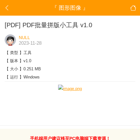
『 图形图像 』
[PDF]
PDF批量拼版小工具 v1.0
NULL
2023-11-28
【 类型 】工具
【 版本 】v1.0
【 大小 】0.251 MB
【 运行 】Windows
手机端用户建议移至PC电脑端下载资源！