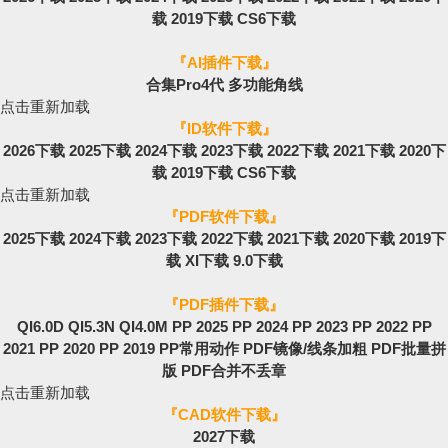
载
2019下载
CS6下载
『
AI插件下载
』
合集Pro4代
多功能角线
点击重新加载
『
ID软件下载
』
2026下载
2025下载
2024下载
2023下载
2022下载
2021下载
2020下
载
2019下载
CS6下载
点击重新加载
『
PDF软件下载
』
2025下载
2024下载
2023下载
2022下载
2021下载
2020下载
2019下
载
XI下载
9.0下载
『
PDF插件下载
』
QI6.0D
QI5.3N
QI4.0M
PP 2025
PP 2024
PP 2023
PP 2022
PP
2021
PP 2020
PP 2019
PP常用动作
PDF镜像/线条加粗
PDF批量拼
版
PDF合并不丢章
点击重新加载
『
CAD软件下载
』
2027下载