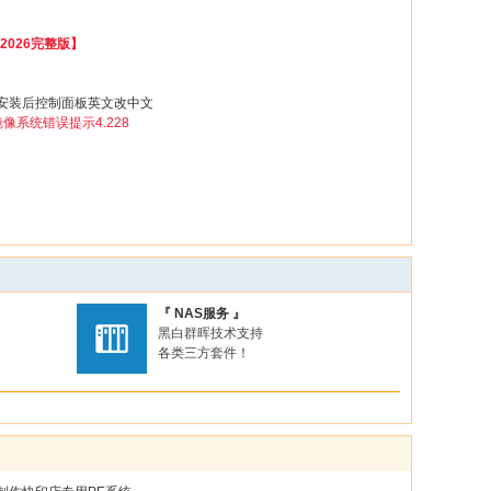
026完整版】
lus 5.x安装后控制面板英文改中文
镜像系统错误提示4.228
『 NAS服务 』
黑白群晖技术支持
各类三方套件！