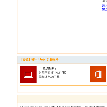
📣
[稳
印
[稳
资
源
站
_
图
文
系
【资源】设计 / 办公 / 注册激活
统
_
『 图形图像 』
常用平面设计软件/3D
快
视频调色/AI工具！
印
软
件
_