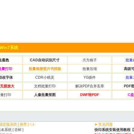
Win7系统
去底色
CAD自动识别尺寸
方方格子
批量
e批量打印
批量相册照片书排版
批量压缩
高级
动改字体
CDR小精灵
YG插件
批量
无损放大
文档批量打印
解决PDF合并丢章
PDF
批量打印
人像批量抠图
DWF转PDF
C
 稳定版系统 [ 推荐 ] 👈
➤ 常见问题
本系统 [ 尝鲜 ]
快印系统安装使用教程【