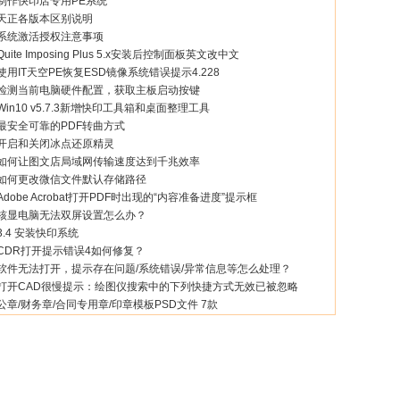
制作快印店专用PE系统
天正各版本区别说明
系统激活授权注意事项
Quite Imposing Plus 5.x安装后控制面板英文改中文
使用IT天空PE恢复ESD镜像系统错误提示4.228
检测当前电脑硬件配置，获取主板启动按键
Win10 v5.7.3新增快印工具箱和桌面整理工具
最安全可靠的PDF转曲方式
开启和关闭冰点还原精灵
如何让图文店局域网传输速度达到千兆效率
如何更改微信文件默认存储路径
Adobe Acrobat打开PDF时出现的“内容准备进度”提示框
核显电脑无法双屏设置怎么办？
3.4 安装快印系统
CDR打开提示错误4如何修复？
软件无法打开，提示存在问题/系统错误/异常信息等怎么处理？
打开CAD很慢提示：绘图仪搜索中的下列快捷方式无效已被忽略
公章/财务章/合同专用章/印章模板PSD文件 7款