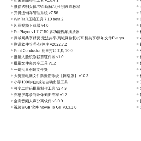
酷呆桌面整理工具 v1.0.4.1
微信透明头像/空白昵称/无性别设置教程
开博进销存管理系统 v7.58
WinRaR压缩工具 7.10 beta 2
闪豆视频下载器 v4.0
PotPlayer v1.7.7150 多功能视频播放器
局域网共享精灵 无法共享/局域网修复/打印机共享/添加文件Everyo
腾讯软件管理-软件库 v2022.7.2
Print Conductor 批量打印工具 10.0
批量人脸识别裁剪证件照 v1.0
批量文件夹共享工具 v1.2
一键批量创建文件夹
大势至电脑文件防泄密系统【网络版】 v10.3
小学1000内加减法自动出题工具
可变二维码批量制作工具 v2.4.9
亦思屏尊录制录像截图专家 v1.2
金舟音频人声分离软件 v3.0.9
视频转GIF软件 Movie To GIF v3.3.1.0