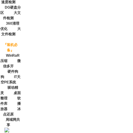
速度检测
DG硬盘分
区
大文
件检测
360清理
优化
大
文件检测
『
装机必
备
』
WinRaR
压缩
微
信多开
硬件狗
狗
IT天
空PE系统
驱动精
灵
桌面
整理
软
件库
播
放器
冰
点还原
局域网共
享