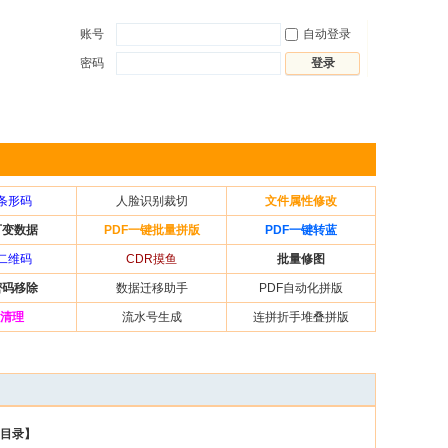
自动登录
密码
登录
条形码
人脸识别裁切
文件属性修改
可变数据
PDF一键批量拼版
PDF一键转蓝
二维码
CDR摸鱼
批量修图
密码移除
数据迁移助手
PDF自动化拼版
盘清理
流水号生成
连拼折手堆叠拼版
目录】