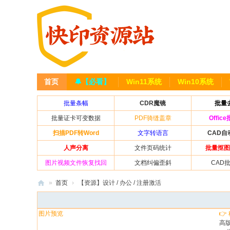
首页
🔔【必看】
Win11系统
Win10系统
批量条幅
CDR魔镜
批量
批量证卡可变数据
PDF骑缝盖章
Offic
扫描PDF转Word
文字转语言
CAD自
人声分离
文件页码统计
批量抠图
图片视频文件恢复找回
文档纠偏歪斜
CAD
»
首页
›
【资源】设计 / 办公 / 注册激活
乐
闪
图片预览
👉
高版
快