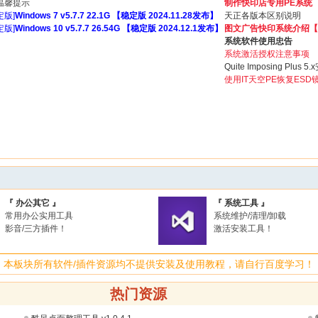
 温馨提示
制作快印店专用PE系统
定版]
Windows 7 v5.7.7 22.1G 【稳定版 2024.11.28发布】
天正各版本区别说明
定版]
Windows 10 v5.7.7 26.54G 【稳定版 2024.12.1发布】
图文广告快印系统介绍【2
系统软件使用忠告
系统激活授权注意事项
Quite Imposing P
使用IT天空PE恢复ESD
『 办公其它 』
『 系统工具 』
常用办公实用工具
系统维护/清理/卸载
影音/三方插件！
激活安装工具！
本板块所有软件/
插件资源均不提供安装及使用教程，请自行百度学习！
热门资源