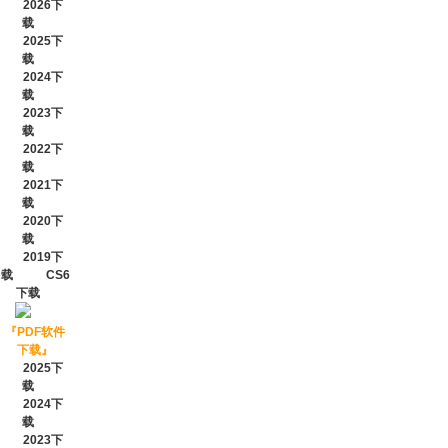
2026下
载
2025下
载
2024下
载
2023下
载
2022下
载
2021下
载
2020下
载
2019下
载
CS6
下载
『
PDF软件
下载
』
2025下
载
2024下
载
2023下