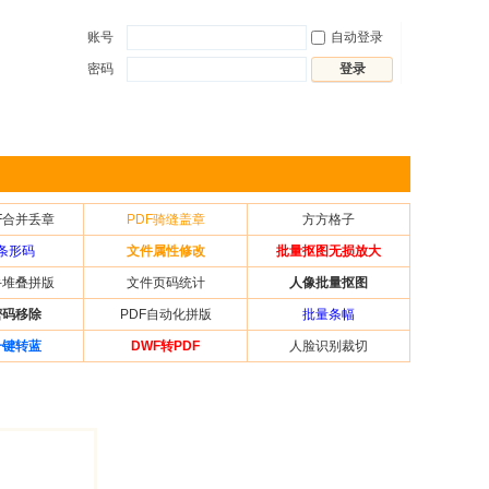
自动登录
密码
登录
F合并丢章
PDF骑缝盖章
方方格子
条形码
文件属性修改
批量抠图无损放大
手堆叠拼版
文件页码统计
人像批量抠图
密码移除
PDF自动化拼版
批量条幅
一键转蓝
DWF转PDF
人脸识别裁切