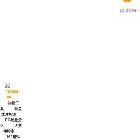
请稍候...
『
系统维
护
』
卸载工
具
硬盘
速度检测
DG硬盘分
区
大文
件检测
360清理