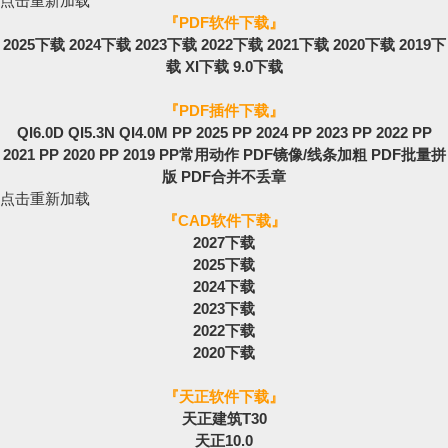
点击重新加载
『
PDF软件下载
』
2025下载
2024下载
2023下载
2022下载
2021下载
2020下载
2019下
载
XI下载
9.0下载
『
PDF插件下载
』
QI6.0D
QI5.3N
QI4.0M
PP 2025
PP 2024
PP 2023
PP 2022
PP
2021
PP 2020
PP 2019
PP常用动作
PDF镜像/线条加粗
PDF批量拼
版
PDF合并不丢章
点击重新加载
『
CAD软件下载
』
2027下载
2025下载
2024下载
2023下载
2022下载
2020下载
『
天正软件下载
』
天正建筑T30
天正10.0