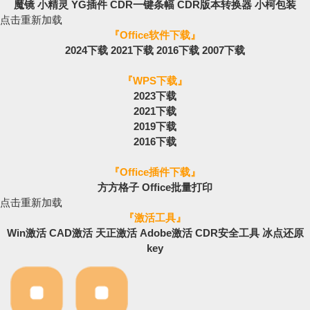
魔镜
小精灵
YG插件
CDR一键条幅
CDR版本转换器
小柯包装
点击重新加载
『
Office软件下载
』
2024下载
2021下载
2016下载
2007下载
『WPS
下载
』
2023下载
2021下载
2019下载
2016下载
『
Office插件下载
』
方方格子
Office批量打印
点击重新加载
『
激活工具
』
Win激活
CAD激活
天正激活
Adobe激活
CDR安全工具
冰点还原
key