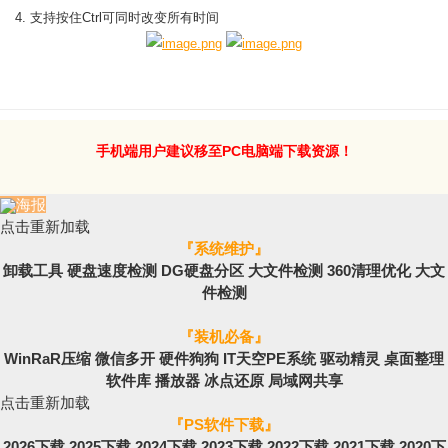
4. 支持按住Ctrl可同时改变所有时间
手机端用户建议移至PC电脑端下载资源！
海报
点击重新加载
『
系统维护
』
卸载工具
硬盘速度检测
DG硬盘分区
大文件检测
360清理优化
大文
件检测
『
装机必备
』
WinRaR压缩
微信多开
硬件狗狗
IT天空PE系统
驱动精灵
桌面整理
软件库
播放器
冰点还原
局域网共享
点击重新加载
『
PS软件下载
』
2026下载
2025下载
2024下载
2023下载
2022下载
2021下载
2020下