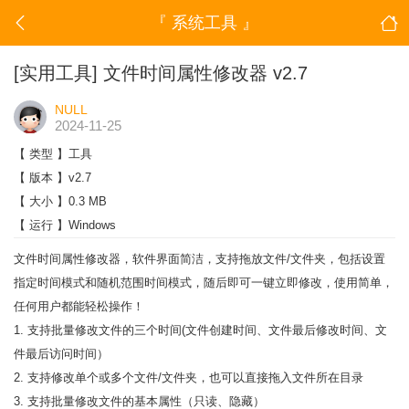
『 系统工具 』
[实用工具]
文件时间属性修改器 v2.7
NULL
2024-11-25
【 类型 】工具
【 版本 】v2.7
【 大小 】0.3 MB
【 运行 】Windows
文件时间属性修改器，软件界面简洁，支持拖放文件/文件夹，包括设置
指定时间模式和随机范围时间模式，随后即可一键立即修改，使用简单，
任何用户都能轻松操作！
1. 支持批量修改文件的三个时间(文件创建时间、文件最后修改时间、文
件最后访问时间）
2. 支持修改单个或多个文件/文件夹，也可以直接拖入文件所在目录
3. 支持批量修改文件的基本属性（只读、隐藏）